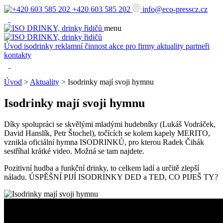
+420 603 585 202
info@eco-presscz.cz
menu
Úvod
isodrinky
reklamní činnost
akce pro firmy
aktuality
partneři
kontakty
Úvod
>
Aktuality
> Isodrinky mají svoji hymnu
Isodrinky mají svoji hymnu
Díky spolupráci se skvělými mladými hudebníky (Lukáš Vodráček,
David Hanslík, Petr Štochel), točících se kolem kapely MERITO,
vznikla oficiální hymna ISODRINKŮ, pro kterou Radek Čihák
sestříhal krátké video. Možná se tam najdete.
Pozitivní hudba a funkční drinky, to celkem ladí a určitě zlepší
náladu. ÚSPĚŠNÍ PIJÍ ISODRINKY DED a TED, CO PIJEŠ TY?