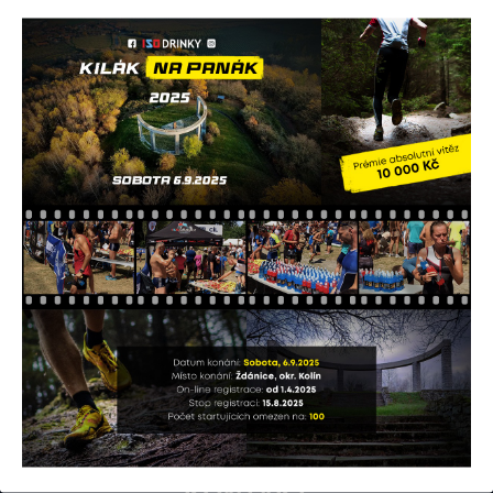
ISODRINKY MOTORSPORT & ECO-
PRESS CZ S.R.O.
Partner na Vaší úspěšné cestě