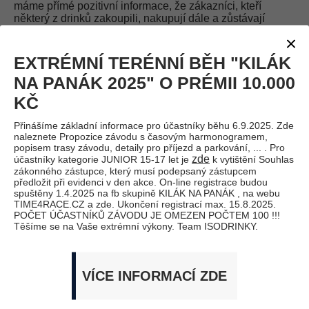
máme přímé pozitivní informace, že zákazníci, kteří
některý z drinků zakoupili, nakupují dále a zůstávají
"svému" drinku věrní.
Neusínáme na vavřínech a pro příští rok jsou našimi
EXTRÉMNÍ TERÉNNÍ BĚH "KILÁK
oficiálními marketingovými partnery AUTOMOTODROM
BRNO a.s., TUNING-SPORT s.r.o., MOTOKÁRY KUTNÁ
NA PANÁK 2025" O PRÉMII 10.000
HORA, MAVERICK HILL CLIMB CZECH 2024 a tváří
KČ
ISODRINKů bude opakovaně mladý český motocyklový
jezdec třídy Moto 2, Marek PEJCHL.
Přinášíme základní informace pro účastníky běhu 6.9.2025. Zde
Díky těmto partnerům a dalším připravovaným našim
naleznete Propozice závodu s časovým harmonogramem,
aktivitám, dostanou se drinky ještě k většímu počtu
popisem trasy závodu, detaily pro příjezd a parkování, ... . Pro
koncových zákazníků. Na všech podnicích partnerů
zde
účastníky kategorie JUNIOR 15-17 let je
k vytištění Souhlas
budou naše nápoje samozřejmě k dispozici nejenom
zákonného zástupce, který musí podepsaný zástupcem
aktérům závodů, ale především divákům a návštěvníkům.
předložit při evidenci v den akce. On-line registrace budou
spuštěny 1.4.2025 na fb skupině KILÁK NA PANÁK , na webu
Připravujeme i dárkové předměty do soutěží diváků -
TIME4RACE.CZ a zde. Ukončení registrací max. 15.8.2025.
originální značková trika ISODRINKů, čepice, samolepky,
POČET ÚČASTNÍKŮ ZÁVODU JE OMEZEN POČTEM 100 !!!
... . Těšíme se na Vás v sezóně 2024.
Těšíme se na Vaše extrémní výkony. Team ISODRINKY.
VÍCE INFORMACÍ ZDE